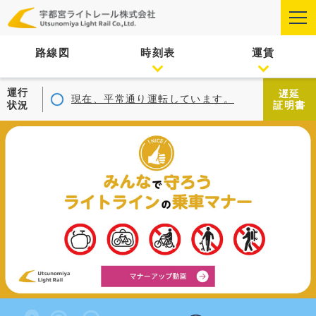
路線図
時刻表
運賃
運行
遅延
現在、平常通り運転しています。
状況
証明書