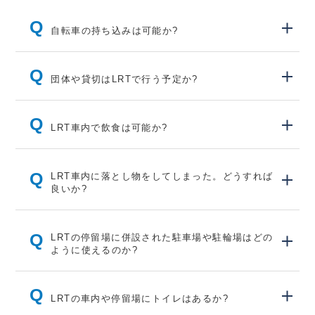
Q
自転車の持ち込みは可能か?
Q
団体や貸切はLRTで行う予定か?
Q
LRT車内で飲食は可能か?
Q
LRT車内に落とし物をしてしまった。どうすれば
良いか?
Q
LRTの停留場に併設された駐車場や駐輪場はどの
ように使えるのか?
Q
LRTの車内や停留場にトイレはあるか?