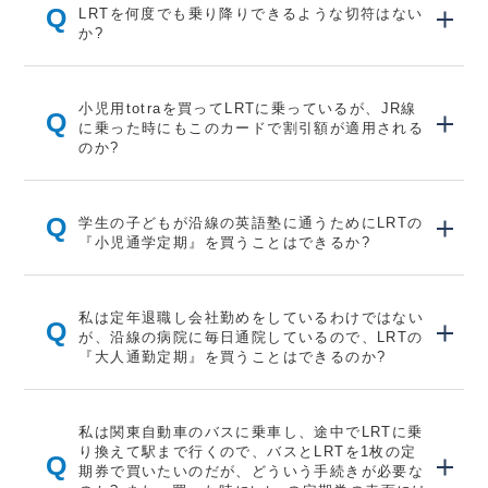
Q
LRTを何度でも乗り降りできるような切符はない
か?
小児用totraを買ってLRTに乗っているが、JR線
Q
に乗った時にもこのカードで割引額が適用される
のか?
Q
学生の子どもが沿線の英語塾に通うためにLRTの
『小児通学定期』を買うことはできるか?
私は定年退職し会社勤めをしているわけではない
Q
が、沿線の病院に毎日通院しているので、LRTの
『大人通勤定期』を買うことはできるのか?
私は関東自動車のバスに乗車し、途中でLRTに乗
り換えて駅まで行くので、バスとLRTを1枚の定
Q
期券で買いたいのだが、どういう手続きが必要な