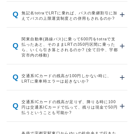
Q
無記名totraでLRTに乗れば、バスの乗継割引に加
えてバスの上限運賃制度との併用もされるのか?
関東自動車(路線バス)に乗って600円をtotraで支
Q
払ったあと、そのままLRTの350円区間に乗った
ら、いくら引き落とされるのか? (全て日中、宇都
宮市内の移動)
Q
交通系ICカードの残高が100円しかない時に、
LRTに乗車時エラーは起きないか?
交通系ICカードの残高が足りず、降りる時に100
Q
円は交通系ICカードで払って、残りは現金で50円
払うということも可能か?
各停で宇都宮駅東口からゆいの杜中央まで行きた