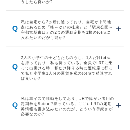
うしたら良いか?
私は自宅から2ヵ所に通っており、自宅が中間地
Q
点にあるため『峰⇔ゆいの杜東』と『駅東公園⇔
宇都宮駅東口』の2つの通勤定期を1枚のtotraに
入れたいのだが可能か?
2人の小学生の子どもたちのうち、1人だけtotra
を持っており、私も持っている。全員でLRTに乗
Q
って出掛ける時、私だけ降りる時に運転席に行っ
て私と小学生1人分の運賃を私のtotraで精算すれ
ば良いか?
私は車イスで移動をしており、JRで障がい者用の
Q
定期券をSuicaで持っている。ここにLRTの定期
券情報も書き込みたいのだが、どういう手続きが
必要なのか?