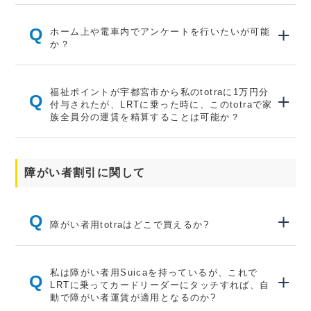
Q
ホーム上や電車内でアンケートを行いたいが可能
か？
福祉ポイントが宇都宮市から私のtotraに1万円分
Q
付与されたが、LRTに乗った時に、このtotraで家
族全員分の運賃を精算することは可能か？
障がい者割引に関して
Q
障がい者用totraはどこで買えるか?
私は障がい者用Suicaを持っているが、これで
Q
LRTに乗ってカードリーダーにタッチすれば、自
動で障がい者運賃が適用となるのか?