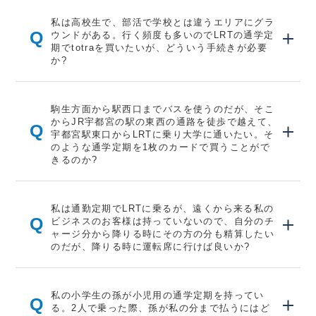
私は高校生で、部活で学校とは違うエリアにグラ
Q
ウンドがある。行く頻度も多いのでLRTの通学定
期でtotraを買いたいが、どういう手続きが必要
か?
駒生方面から駅西口までバスを使うのだが、そこ
からJR宇都宮の駅の東西の通路を徒歩で越えて、
Q
宇都宮駅東口からLRTに乗り大学に通いたい。そ
のような通学定期を1枚のカードで買うことがで
きるのか?
私は通勤定期でLRTに乗るが、遠くから来る私の
Q
ビジネスのお客様は持っていないので、自分のチ
ャージ分から降りる時にその方の分も精算したい
のだが、降りる時に運転席に行けば良いか?
私の小学生の孫が小児用の通学定期を持ってい
Q
る。2人で乗った際、孫が私の分まで払うにはど