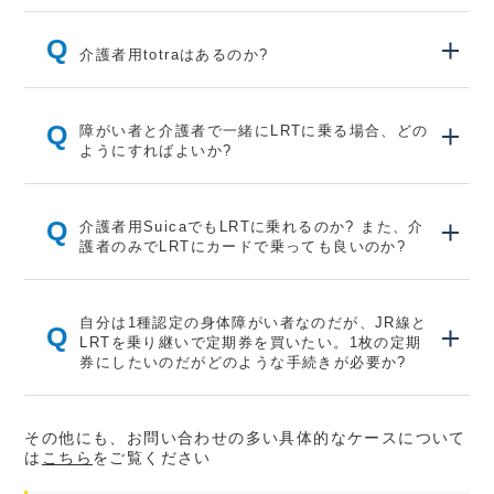
Q
介護者用totraはあるのか?
Q
障がい者と介護者で一緒にLRTに乗る場合、どの
ようにすればよいか?
Q
介護者用SuicaでもLRTに乗れるのか? また、介
護者のみでLRTにカードで乗っても良いのか?
自分は1種認定の身体障がい者なのだが、JR線と
Q
LRTを乗り継いで定期券を買いたい。1枚の定期
券にしたいのだがどのような手続きが必要か?
その他にも、お問い合わせの多い具体的なケースについて
は
こちら
をご覧ください