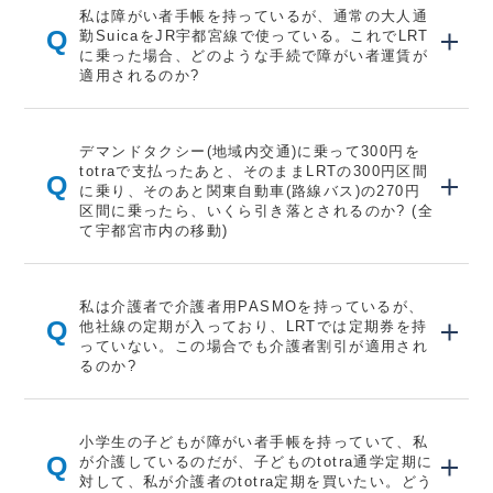
私は障がい者手帳を持っているが、通常の大人通
Q
勤SuicaをJR宇都宮線で使っている。これでLRT
に乗った場合、どのような手続で障がい者運賃が
適用されるのか?
デマンドタクシー(地域内交通)に乗って300円を
totraで支払ったあと、そのままLRTの300円区間
Q
に乗り、そのあと関東自動車(路線バス)の270円
区間に乗ったら、いくら引き落とされるのか? (全
て宇都宮市内の移動)
私は介護者で介護者用PASMOを持っているが、
Q
他社線の定期が入っており、LRTでは定期券を持
っていない。この場合でも介護者割引が適用され
るのか?
小学生の子どもが障がい者手帳を持っていて、私
Q
が介護しているのだが、子どものtotra通学定期に
対して、私が介護者のtotra定期を買いたい。どう