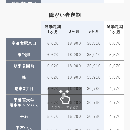
5,670
16,200
清原地区市民
(80)
(40)
工業団地
3,780
10,800
20,520
3,180
センター前
障がい者定期
グリーン
2,840
8,100
15,390
2,390
スタジアム前
通勤定期
通学定期
3ヶ月
6ヶ月
1ヶ月
1ヶ月
ゆいの杜西
2,840
8,100
15,390
2,390
宇都宮駅東口
6,620
18,900
35,910
5,570
ゆいの杜中央
2,840
8,100
15,390
2,390
東宿郷
6,620
18,900
35,910
5,570
ゆいの杜東
—
—
—
—
駅東公園前
6,620
18,900
35,910
5,570
芳賀台
2,840
8,100
15,390
2,390
峰
6,620
18,900
35,910
5,570
芳賀町工業団地
2,840
8,100
15,390
2,390
管理センター前
陽東3丁目
5,670
16,200
30,780
4,770
かしの森
宇都宮大学
2,840
8,100
15,390
2,390
5,670
16,200
30,780
4,770
公園前
陽東キャンパス
スクロールできます
芳賀・高根沢
平石
5,670
16,200
30,780
4,770
2,840
8,100
15,390
2,390
工業団地
平石中央