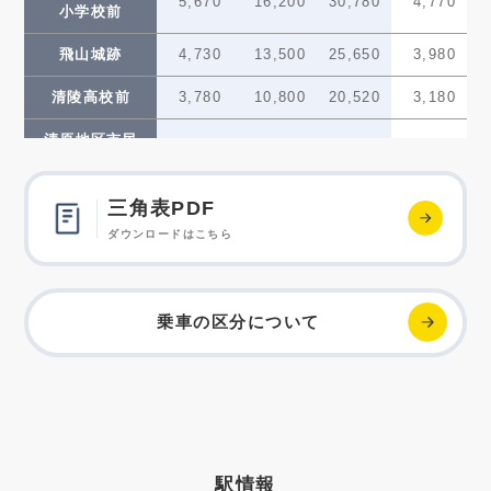
5,670
16,200
30,780
4,770
小学校前
飛山城跡
4,730
13,500
25,650
3,980
清陵高校前
3,780
10,800
20,520
3,180
清原地区市民
3,780
10,800
20,520
3,180
センター前
グリーン
三角表PDF
2,840
8,100
15,390
2,390
スタジアム前
ダウンロードはこちら
ゆいの杜西
2,840
8,100
15,390
2,390
ゆいの杜中央
2,840
8,100
15,390
2,390
乗車の区分について
ゆいの杜東
—
—
—
—
芳賀台
2,840
8,100
15,390
2,390
芳賀町工業団地
2,840
8,100
15,390
2,390
管理センター前
駅情報