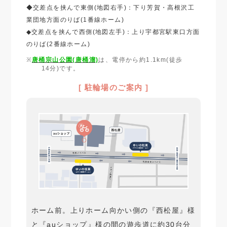
◆交差点を挟んで東側(地図右手)：下り芳賀・高根沢工
業団地方面のりば(1番線ホーム)
◆交差点を挟んで西側(地図左手)：上り宇都宮駅東口方面
のりば(2番線ホーム)
唐桶宗山公園(唐桶溜)
は、電停から約1.1km(徒歩
14分)です。
[ 駐輪場のご案内 ]
ホーム前。上りホーム向かい側の『西松屋』様
と『auショップ』様の間の遊歩道に約30台分