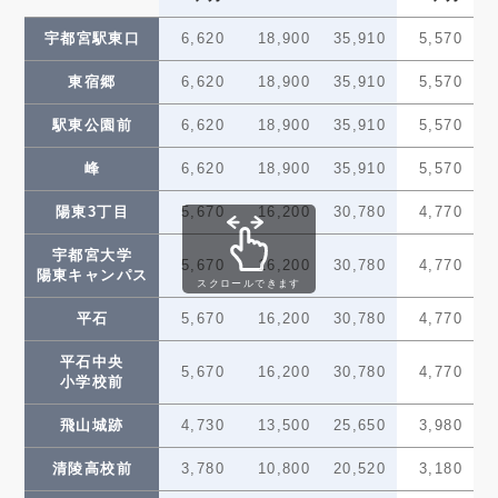
清原地区市民
200
100
7,560
21,600
(100)
(50)
センター前
宇都宮駅東口
6,620
18,900
35,910
5,570
グリーン
150
80
東宿郷
6,620
18,900
35,910
5,570
5,670
16,200
(80)
(40)
スタジアム前
駅東公園前
6,620
18,900
35,910
5,570
150
80
ゆいの杜西
5,670
16,200
(80)
(40)
峰
6,620
18,900
35,910
5,570
150
80
ゆいの杜中央
5,670
16,200
陽東3丁目
5,670
(80)
16,200
(40)
30,780
4,770
—
—
宇都宮大学
ゆいの杜東
—
—
5,670
16,200
30,780
4,770
(—)
(—)
陽東キャンパス
スクロールできます
150
80
芳賀台
5,670
16,200
平石
5,670
16,200
30,780
4,770
(80)
(40)
平石中央
芳賀町工業団地
150
80
5,670
16,200
30,780
4,770
5,670
16,200
小学校前
(80)
(40)
管理センター前
飛山城跡
4,730
13,500
25,650
3,980
かしの森
150
80
5,670
16,200
(80)
(40)
公園前
清陵高校前
3,780
10,800
20,520
3,180
芳賀・高根沢
150
80