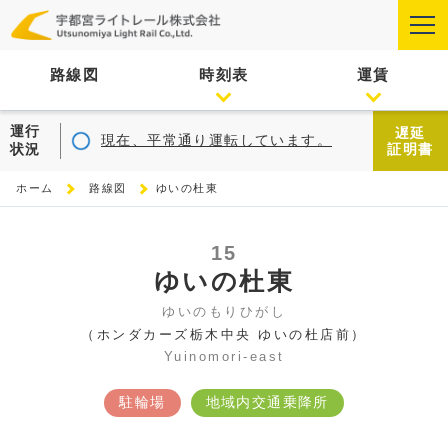
路線図
時刻表
運賃
運行
遅延
現在、平常通り運転しています。
状況
証明書
ホーム
路線図
ゆいの杜東
15
ゆいの杜東
ゆいのもりひがし
（ホンダカーズ栃木中央 ゆいの杜店前）
Yuinomori-east
駐輪場
地域内交通乗降所