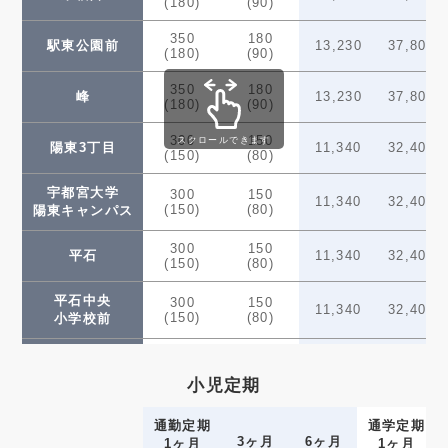
(180)
(90)
350
180
駅東公園前
13,230
37,800
(180)
(90)
350
180
峰
13,230
37,800
(180)
(90)
300
150
スクロールできます
陽東3丁目
11,340
32,400
(150)
(80)
宇都宮大学
300
150
11,340
32,400
(150)
(80)
陽東キャンパス
300
150
平石
11,340
32,400
(150)
(80)
平石中央
300
150
11,340
32,400
(150)
(80)
小学校前
250
130
飛山城跡
9,450
27,000
(130)
(70)
小児定期
200
100
清陵高校前
7,560
21,600
(100)
(50)
通勤定期
通学定期
3ヶ月
6ヶ月
1ヶ月
1ヶ月