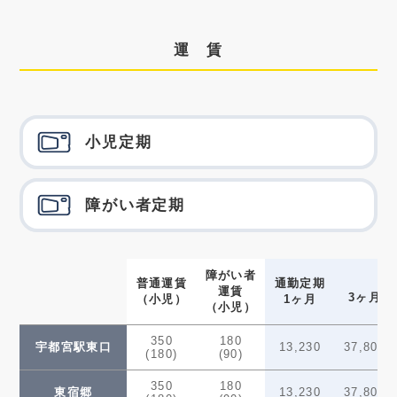
運 賃
小児定期
障がい者定期
障がい者
普通運賃
通勤定期
運賃
3ヶ月
（小児）
1ヶ月
（小児）
350
180
宇都宮駅東口
13,230
37,800
(180)
(90)
350
180
東宿郷
13,230
37,800