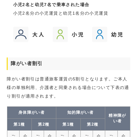
小児2名と幼児7名で乗車された場合
小児2名分の小児運賃と幼児1名分の小児運賃
障がい者割引
障がい者割引は普通旅客運賃の5割引となります。ご本人
様の単独利用、介護者と同乗される場合について下表の通
り割引が適用されます。
身体障がい者
知的障がい者
精神障が
い者
第1種
第2種
第1種
第2種
ご
介
ご
介
ご
介
ご
介
ご
介