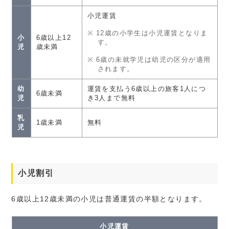
小児運賃
12歳の小学生は小児運賃となりま
小
6歳以上12
す。
児
歳未満
6歳の未就学児は幼児の区分が適用
されます。
幼
運賃を支払う6歳以上の旅客1人につ
6歳未満
児
き3人まで無料
乳
1歳未満
無料
児
小児割引
6歳以上12歳未満の小児は普通運賃の半額となります。
小児運賃