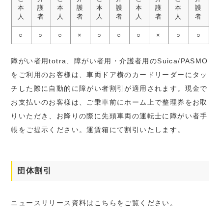
本
護
本
護
本
護
本
護
本
護
人
者
人
者
人
者
人
者
人
者
○
○
○
×
○
○
○
×
○
○
障がい者用totra、障がい者用・介護者用のSuica/PASMO
をご利用のお客様は、車両ドア横のカードリーダーにタッ
チした際に自動的に障がい者割引が適用されます。現金で
お支払いのお客様は、ご乗車前にホーム上で整理券をお取
りいただき、お降りの際に先頭車両の運転士に障がい者手
帳をご提示ください。運賃箱にて割引いたします。
団体割引
ニュースリリース資料は
こちら
をご覧ください。