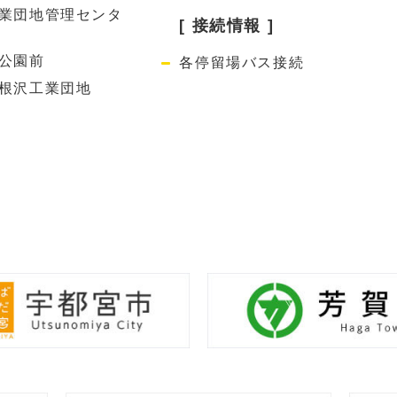
業団地管理センタ
[ 接続情報 ]
公園前
各停留場バス接続
根沢工業団地