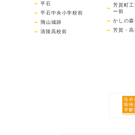
平石
芳賀町工
ー前
平石中央小学校前
かしの森
飛山城跡
芳賀・高
清陵高校前