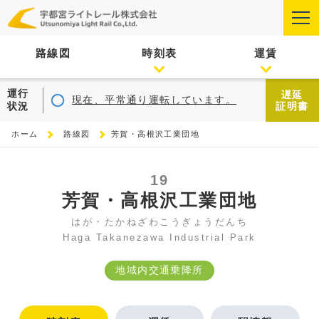
路線図
時刻表
運賃
運行
遅延
現在、平常通り運転しています。
状況
証明書
ホーム
路線図
芳賀・高根沢工業団地
19
芳賀・高根沢工業団地
はが・たかねざわこうぎょうだんち
Haga Takanezawa Industrial Park
地域内交通乗降所