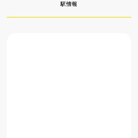
駅情報
かしの森
2,840
8,100
15,390
2,390
公園前
芳賀・高根沢
—
—
—
—
工業団地