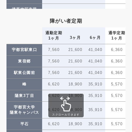
芳賀・高根沢
—
—
—
—
清原地区市民
(—)
(—)
工業団地
4,730
13,500
25,650
3,980
センター前
障がい者定期
グリーン
4,730
13,500
25,650
3,980
スタジアム前
通勤定期
通学定期
3ヶ月
6ヶ月
1ヶ月
1ヶ月
ゆいの杜西
3,780
10,800
20,520
3,180
宇都宮駅東口
7,560
21,600
41,040
6,360
ゆいの杜中央
3,780
10,800
20,520
3,180
東宿郷
7,560
21,600
41,040
6,360
ゆいの杜東
2,840
8,100
15,390
2,390
駅東公園前
7,560
21,600
41,040
6,360
芳賀台
2,840
8,100
15,390
2,390
峰
6,620
18,900
35,910
5,570
芳賀町工業団地
2,840
8,100
15,390
2,390
管理センター前
陽東3丁目
6,620
18,900
35,910
5,570
かしの森
宇都宮大学
2,840
8,100
15,390
2,390
6,620
18,900
35,910
5,570
公園前
陽東キャンパス
スクロールできます
芳賀・高根沢
平石
6,620
18,900
35,910
5,570
—
—
—
—
工業団地