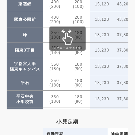
400
200
東宿郷
15,120
43,200
(200)
(100)
400
200
駅東公園前
15,120
43,200
(200)
(100)
350
180
峰
13,230
37,800
(180)
(90)
350
180
スクロールできます
陽東3丁目
13,230
37,800
(180)
(90)
宇都宮大学
350
180
13,230
37,800
(180)
(90)
陽東キャンパス
350
180
平石
13,230
37,800
(180)
(90)
平石中央
350
180
13,230
37,800
(180)
(90)
小学校前
300
150
飛山城跡
11,340
32,400
(150)
(80)
小児定期
300
150
清陵高校前
11,340
32,400
(150)
(80)
通勤定期
通学定期