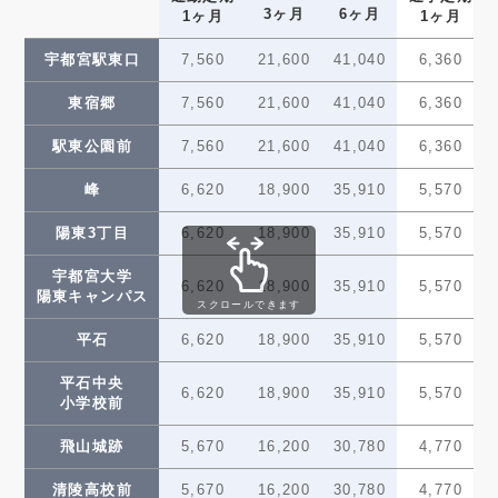
3ヶ月
6ヶ月
1ヶ月
1ヶ月
清原地区市民
250
130
9,450
27,000
(130)
(70)
センター前
宇都宮駅東口
7,560
21,600
41,040
6,360
グリーン
250
130
東宿郷
7,560
21,600
41,040
6,360
9,450
27,000
(130)
(70)
スタジアム前
駅東公園前
7,560
21,600
41,040
6,360
200
100
ゆいの杜西
7,560
21,600
(100)
(50)
峰
6,620
18,900
35,910
5,570
200
100
ゆいの杜中央
7,560
21,600
陽東3丁目
6,620
(100)
18,900
(50)
35,910
5,570
150
80
宇都宮大学
ゆいの杜東
5,670
16,200
6,620
18,900
35,910
5,570
(80)
(40)
陽東キャンパス
スクロールできます
150
80
芳賀台
5,670
16,200
平石
6,620
18,900
35,910
5,570
(80)
(40)
平石中央
芳賀町工業団地
150
80
6,620
18,900
35,910
5,570
5,670
16,200
小学校前
(80)
(40)
管理センター前
飛山城跡
5,670
16,200
30,780
4,770
かしの森
150
80
5,670
16,200
(80)
(40)
公園前
清陵高校前
5,670
16,200
30,780
4,770