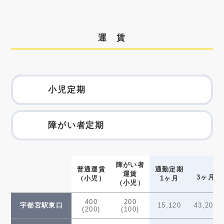
運 賃
小児定期
障がい者定期
障がい者
普通運賃
通勤定期
運賃
3ヶ月
（小児）
1ヶ月
（小児）
400
200
宇都宮駅東口
15,120
43,200
(200)
(100)