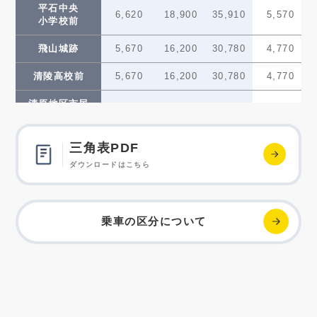
平石中央
6,620
18,900
35,910
5,570
小学校前
飛山城跡
5,670
16,200
30,780
4,770
清陵高校前
5,670
16,200
30,780
4,770
清原地区市民
4,730
13,500
25,650
3,980
センター前
グリーン
三角表PDF
4,730
13,500
25,650
3,980
スタジアム前
ダウンロードはこちら
ゆいの杜西
3,780
10,800
20,520
3,180
ゆいの杜中央
3,780
10,800
20,520
3,180
乗車の区分について
ゆいの杜東
2,840
8,100
15,390
2,390
芳賀台
2,840
8,100
15,390
2,390
芳賀町工業団地
2,840
8,100
15,390
2,390
管理センター前