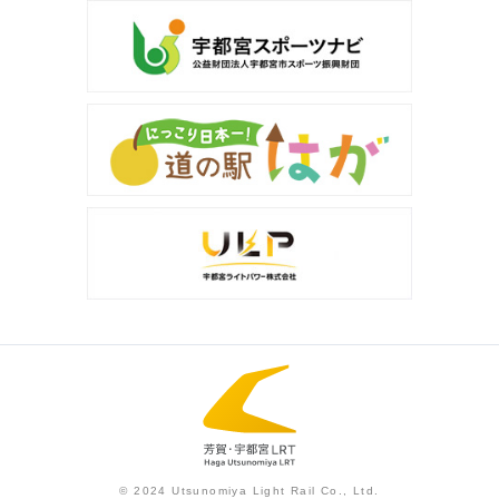
© 2024 Utsunomiya Light Rail Co., Ltd.