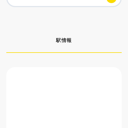
ゆいの杜東
6,620
18,900
35,910
5,570
芳賀台
6,620
18,900
35,910
5,570
芳賀町工業団地
6,620
18,900
35,910
5,570
管理センター前
駅情報
かしの森
7,560
21,600
41,040
6,360
公園前
芳賀・高根沢
7,560
21,600
41,040
6,360
工業団地