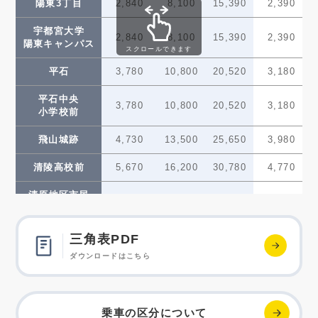
陽東3丁目
2,840
8,100
15,390
2,390
かしの森
宇都宮大学
7,560
21,600
41,040
6,360
2,840
8,100
15,390
2,390
公園前
陽東キャンパス
スクロールできます
芳賀・高根沢
平石
3,780
10,800
20,520
3,180
7,560
21,600
41,040
6,360
工業団地
平石中央
3,780
10,800
20,520
3,180
小学校前
飛山城跡
4,730
13,500
25,650
3,980
清陵高校前
5,670
16,200
30,780
4,770
清原地区市民
5,670
16,200
30,780
4,770
センター前
グリーン
三角表PDF
5,670
16,200
30,780
4,770
スタジアム前
ダウンロードはこちら
ゆいの杜西
6,620
18,900
35,910
5,570
ゆいの杜中央
6,620
18,900
35,910
5,570
乗車の区分について