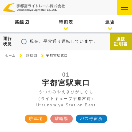
路線図
時刻表
運賃
運行
遅延
現在、平常通り運転しています。
状況
証明書
ホーム
路線図
宇都宮駅東口
01
宇都宮駅東口
うつのみやえきひがしぐち
（ライトキューブ宇都宮前）
Utsunomiya Station East
駐車場
駐輪場
バス停留所