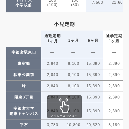
200
100
7,560
21,600
(100)
(50)
小学校前
250
130
飛山城跡
9,450
27,000
(130)
(70)
小児定期
300
150
清陵高校前
11,340
32,400
(150)
(80)
通勤定期
通学定期
3ヶ月
6ヶ月
1ヶ月
1ヶ月
清原地区市民
300
150
11,340
32,400
(150)
(80)
センター前
宇都宮駅東口
—
—
—
—
グリーン
300
150
東宿郷
2,840
8,100
15,390
2,390
11,340
32,400
(150)
(80)
スタジアム前
駅東公園前
2,840
8,100
15,390
2,390
350
180
ゆいの杜西
13,230
37,800
(180)
(90)
峰
2,840
8,100
15,390
2,390
350
180
ゆいの杜中央
13,230
37,800
陽東3丁目
2,840
(180)
8,100
(90)
15,390
2,390
350
180
宇都宮大学
ゆいの杜東
13,230
37,800
2,840
8,100
15,390
2,390
(180)
(90)
陽東キャンパス
スクロールできます
350
180
芳賀台
13,230
37,800
平石
3,780
10,800
20,520
3,180
(180)
(90)