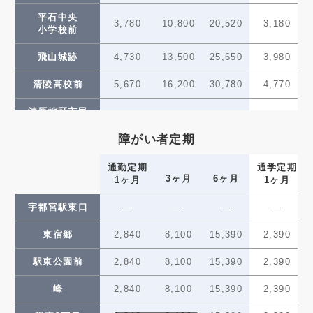
平石中央
芳賀町工業団地
350
180
3,780
10,800
20,520
3,180
13,230
37,800
小学校前
(180)
(90)
管理センター前
飛山城跡
4,730
13,500
25,650
3,980
かしの森
400
200
15,120
43,200
(200)
(100)
公園前
清陵高校前
5,670
16,200
30,780
4,770
芳賀・高根沢
400
200
15,120
43,200
清原地区市民
(200)
(100)
工業団地
5,670
16,200
30,780
4,770
センター前
障がい者定期
グリーン
5,670
16,200
30,780
4,770
スタジアム前
通勤定期
通学定期
3ヶ月
6ヶ月
1ヶ月
1ヶ月
ゆいの杜西
6,620
18,900
35,910
5,570
宇都宮駅東口
—
—
—
—
ゆいの杜中央
6,620
18,900
35,910
5,570
東宿郷
2,840
8,100
15,390
2,390
ゆいの杜東
6,620
18,900
35,910
5,570
駅東公園前
2,840
8,100
15,390
2,390
芳賀台
6,620
18,900
35,910
5,570
峰
2,840
8,100
15,390
2,390
芳賀町工業団地
6,620
18,900
35,910
5,570
管理センター前