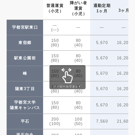
障がい者
普通運賃
通勤定期
運賃
3ヶ月
（小児）
1ヶ月
（小児）
—
宇都宮駅東口
—
—
—
(—)
150
80
東宿郷
5,670
16,200
(80)
(40)
150
80
駅東公園前
5,670
16,200
(80)
(40)
150
80
峰
5,670
16,200
(80)
(40)
150
80
スクロールできます
陽東3丁目
5,670
16,200
(80)
(40)
宇都宮大学
150
80
5,670
16,200
(80)
(40)
陽東キャンパス
200
100
平石
7,560
21,600
(100)
(50)
平石中央