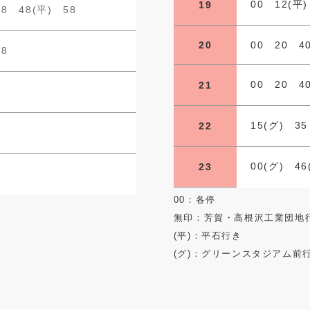
00 12(平
19
38 48(平) 58
20
00 20 4
58
00 20 4
21
15(グ) 35
22
00(グ) 46
23
00：各停
無印：芳賀・高根沢工業団地
(平)：平石行き
(グ)：グリーンスタジアム前