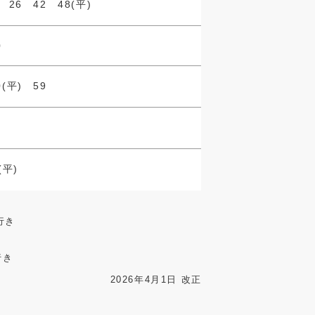
) 26 42 48(平)
0
0(平) 59
(平)
行き
行き
2026年4月1日 改正