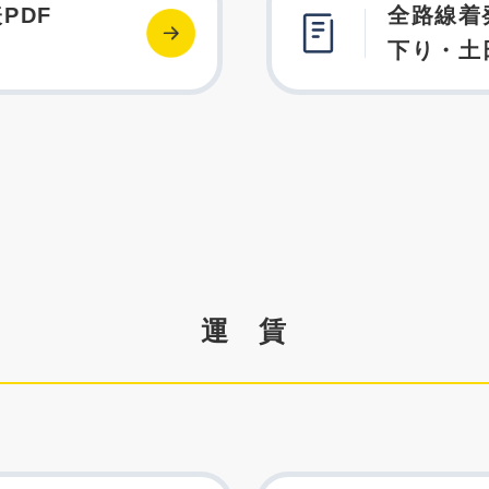
PDF
全路線着
下り・土
運 賃