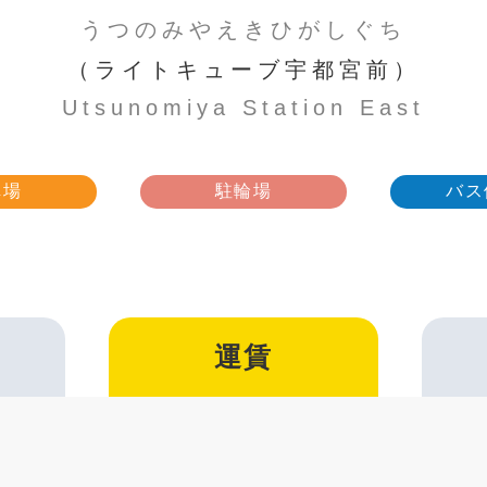
うつのみやえきひがしぐち
（ライトキューブ宇都宮前）
Utsunomiya Station East
車場
駐輪場
バス
運賃