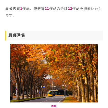
最優秀賞
1
作品、優秀賞
11
作品の合計
12
作品を発表いたし
ます。
最優秀賞
晩秋