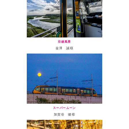
沿線風景
金澤 誠様
スーパームーン
加賀谷 健様