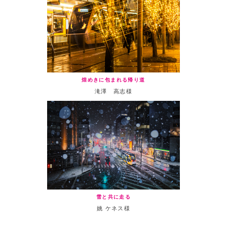
煌めきに包まれる帰り道
滝澤 高志様
雪と共に走る
姚 ケネス様