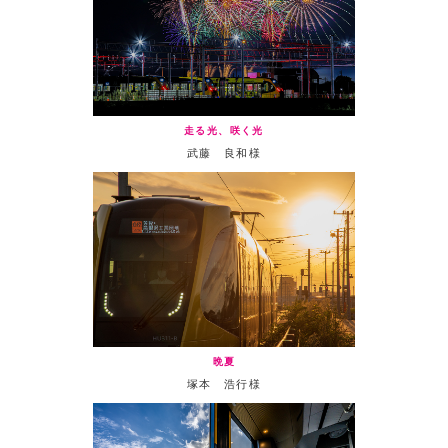
走る光、咲く光
武藤 良和様
晩夏
塚本 浩行様