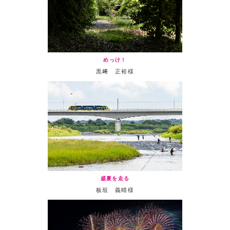
めっけ！
黒﨑 正裕様
盛夏を走る
板垣 義晴様