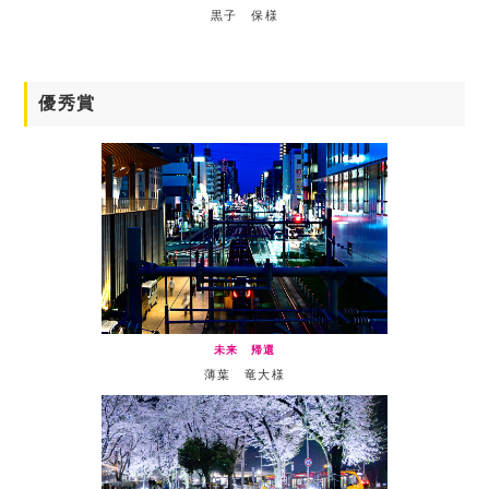
黒子 保様
優秀賞
未来 帰還
薄葉 竜大様