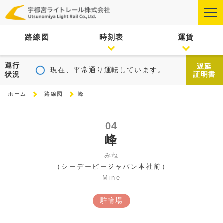
路線図
時刻表
運賃
運行
遅延
現在、平常通り運転しています。
状況
証明書
ホーム
路線図
峰
04
峰
みね
（シーデーピージャパン本社前）
Mine
駐輪場