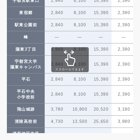
宇都宮駅東口
2,840
8,100
15,390
2,390
グリーン
300
150
東宿郷
2,840
8,100
15,390
2,390
11,340
32,400
(150)
(80)
スタジアム前
駅東公園前
2,840
8,100
15,390
2,390
300
150
ゆいの杜西
11,340
32,400
(150)
(80)
峰
—
—
—
—
300
150
ゆいの杜中央
11,340
32,400
陽東3丁目
2,840
(150)
8,100
(80)
15,390
2,390
350
180
宇都宮大学
ゆいの杜東
13,230
37,800
2,840
8,100
15,390
2,390
(180)
(90)
陽東キャンパス
スクロールできます
350
180
芳賀台
13,230
37,800
平石
2,840
8,100
15,390
2,390
(180)
(90)
平石中央
芳賀町工業団地
350
180
2,840
8,100
15,390
2,390
13,230
37,800
小学校前
(180)
(90)
管理センター前
飛山城跡
3,780
10,800
20,520
3,180
かしの森
350
180
13,230
37,800
(180)
(90)
公園前
清陵高校前
4,730
13,500
25,650
3,980
芳賀・高根沢
350
180
13,230
37,800
清原地区市民
(180)
(90)
工業団地
4,730
13,500
25,650
3,980
センター前