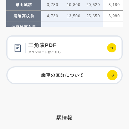
飛山城跡
3,780
10,800
20,520
3,180
清陵高校前
4,730
13,500
25,650
3,980
清原地区市民
4,730
13,500
25,650
3,980
センター前
グリーン
三角表PDF
5,670
16,200
30,780
4,770
スタジアム前
ダウンロードはこちら
ゆいの杜西
5,670
16,200
30,780
4,770
ゆいの杜中央
5,670
16,200
30,780
4,770
乗車の区分について
ゆいの杜東
6,620
18,900
35,910
5,570
芳賀台
6,620
18,900
35,910
5,570
芳賀町工業団地
6,620
18,900
35,910
5,570
管理センター前
駅情報
かしの森
6,620
18,900
35,910
5,570
公園前