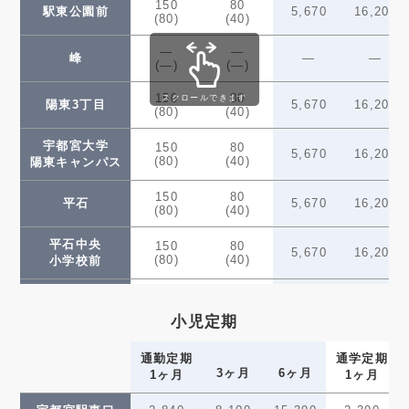
150
80
駅東公園前
5,670
16,200
(80)
(40)
—
—
峰
—
—
(—)
(—)
150
80
スクロールできます
陽東3丁目
5,670
16,200
(80)
(40)
宇都宮大学
150
80
5,670
16,200
(80)
(40)
陽東キャンパス
150
80
平石
5,670
16,200
(80)
(40)
平石中央
150
80
5,670
16,200
(80)
(40)
小学校前
200
100
飛山城跡
7,560
21,600
(100)
(50)
小児定期
250
130
清陵高校前
9,450
27,000
(130)
(70)
通勤定期
通学定期
3ヶ月
6ヶ月
1ヶ月
1ヶ月
清原地区市民
250
130
9,450
27,000
(130)
(70)
センター前