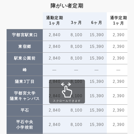
障がい者定期
グリーン
5,670
16,200
30,780
4,770
スタジアム前
通勤定期
通学定期
3ヶ月
6ヶ月
1ヶ月
1ヶ月
ゆいの杜西
5,670
16,200
30,780
4,770
宇都宮駅東口
2,840
8,100
15,390
2,390
ゆいの杜中央
5,670
16,200
30,780
4,770
東宿郷
2,840
8,100
15,390
2,390
ゆいの杜東
6,620
18,900
35,910
5,570
駅東公園前
2,840
8,100
15,390
2,390
芳賀台
6,620
18,900
35,910
5,570
峰
—
—
—
—
芳賀町工業団地
6,620
18,900
35,910
5,570
管理センター前
陽東3丁目
2,840
8,100
15,390
2,390
かしの森
宇都宮大学
6,620
18,900
35,910
5,570
2,840
8,100
15,390
2,390
公園前
陽東キャンパス
スクロールできます
芳賀・高根沢
平石
2,840
8,100
15,390
2,390
6,620
18,900
35,910
5,570
工業団地
平石中央
2,840
8,100
15,390
2,390
小学校前