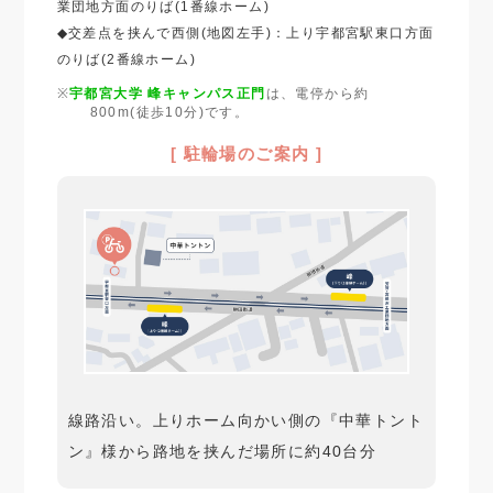
業団地方面のりば(1番線ホーム)
◆交差点を挟んで西側(地図左手)：上り宇都宮駅東口方面
のりば(2番線ホーム)
宇都宮大学 峰キャンパス正門
は、電停から約
800m(徒歩10分)です。
[ 駐輪場のご案内 ]
線路沿い。上りホーム向かい側の『中華トント
ン』様から路地を挟んだ場所に約40台分