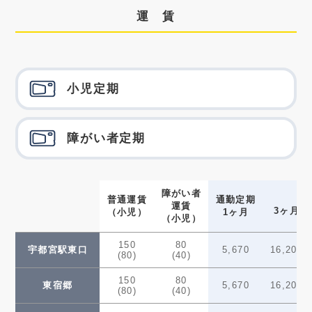
運 賃
小児定期
障がい者定期
障がい者
普通運賃
通勤定期
運賃
3ヶ月
（小児）
1ヶ月
（小児）
150
80
宇都宮駅東口
5,670
16,200
(80)
(40)
150
80
東宿郷
5,670
16,200
(80)
(40)