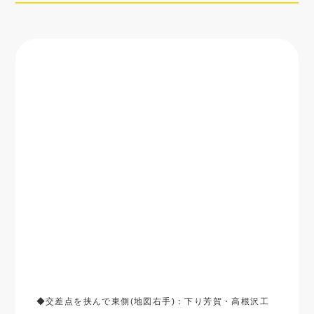
芳賀・高根沢
6,620
18,900
35,910
5,570
工業団地
◆交差点を挟んで東側(地図右手)：下り芳賀・高根沢工