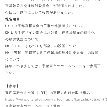
宮基幹公共交通検討委員会」が開催されました。
今回は、以下について報告がありました。
報告項目
⑴ ＪＲ宇都宮駅東側の工事の進捗状況について
⑵ ＬＲＴデザイン部会における「停留場壁面の個性化」
の検討状況について
⑶ 「ＬＲＴまちづくり部会」の設置について
⑷ 「芳賀・宇都宮ＬＲＴ停留場名称検討委員会」の設置
について
詳細につきましては、宇都宮市のホームページをご参照下
さい。
【参考】
東西基幹公共交通（LRT）の実現に向けた取り組み
https://www.city.utsunomiya.tochigi.jp/kurashi/kotsu/lr
※宇都宮市のホームページに遷移