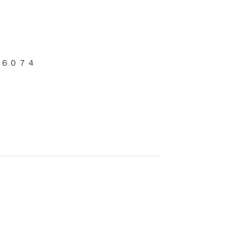
－６０７４