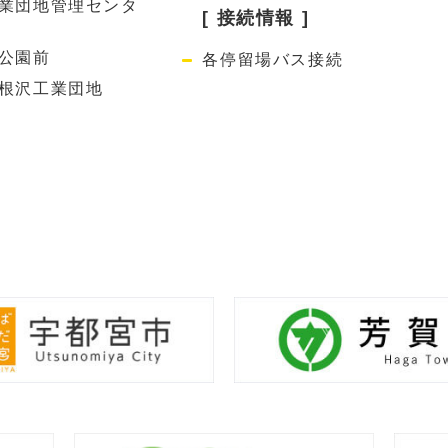
業団地管理センタ
[ 接続情報 ]
公園前
各停留場バス接続
根沢工業団地