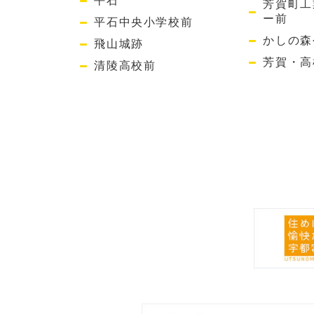
平石
芳賀町工
ー前
平石中央小学校前
かしの森
飛山城跡
芳賀・高
清陵高校前