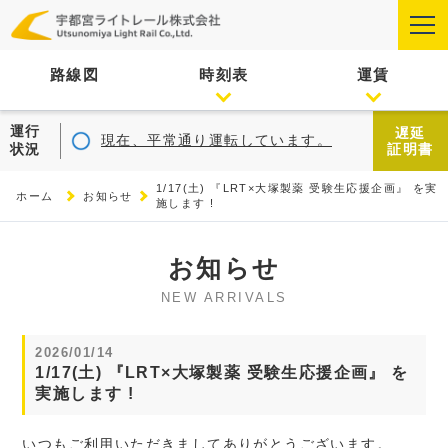
路線図
時刻表
運賃
運行
遅延
現在、平常通り運転しています。
状況
証明書
1/17(土) 『LRT×大塚製薬 受験生応援企画』 を実
ホーム
お知らせ
施します !
お知らせ
NEW ARRIVALS
2026/01/14
1/17(土) 『LRT×大塚製薬 受験生応援企画』 を
実施します !
いつもご利用いただきましてありがとうございます。