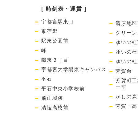
[ 時刻表・運賃 ]
宇都宮駅東口
清原地区
東宿郷
グリーン
駅東公園前
ゆいの杜
峰
ゆいの杜
陽東３丁目
ゆいの杜
宇都宮大学陽東キャンパス
芳賀台
平石
芳賀町工
ー前
平石中央小学校前
かしの森
飛山城跡
芳賀・高
清陵高校前