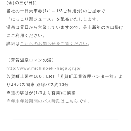
(金)の三が日に
当社の一日乗車券(1/1～1/3ご利用分)のご提示で
『にっこり梨ジュース』を配布いたしします。
温泉は元日から営業していますので、是非新年のお出掛け
にご利用ください。
詳細は
こちらのお知らせをご覧ください
。
〔芳賀温泉ロマンの湯〕
http://www.michinoeki-haga.gr.jp/
芳賀町上延生160：LRT『芳賀町工業管理センター前』よ
りJRバス関東 路線バス約10分
※道の駅はが(1/3より営業)に隣接
※
年末年始期間のバス時刻はこちら
です。