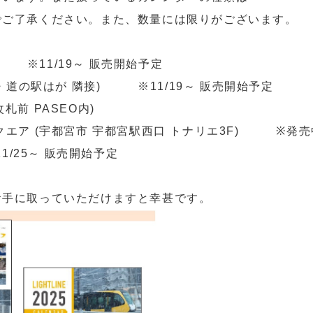
でご了承ください。また、数量には限りがございます。
 ※11/19～ 販売開始予定
・道の駅はが 隣接) ※11/19～ 販売開始予定
改札前 PASEO内)
クエア (宇都宮市 宇都宮駅西口 トナリエ3F) ※発売
/25～ 販売開始予定
お手に取っていただけますと幸甚です。