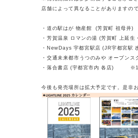
店舗によって異なることがありますの
・道の駅はが 物産館 (芳賀町 祖母井)
・芳賀温泉 ロマンの湯 (芳賀町 上延生
・NewDays 宇都宮駅店 (JR宇都宮駅 
・交通未来都市うつのみや オープンス
・落合書店 (宇都宮市内 各店) ※11
今後も発売場所は拡大予定です。是非