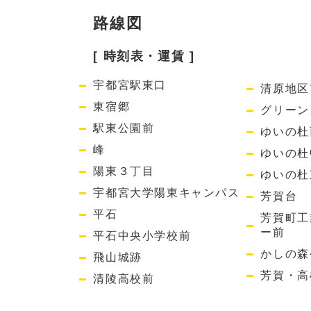
路線図
[ 時刻表・運賃 ]
宇都宮駅東口
清原地区
東宿郷
グリーン
駅東公園前
ゆいの杜
峰
ゆいの杜
陽東３丁目
ゆいの杜
宇都宮大学陽東キャンパス
芳賀台
平石
芳賀町工
ー前
平石中央小学校前
かしの森
飛山城跡
芳賀・高
清陵高校前