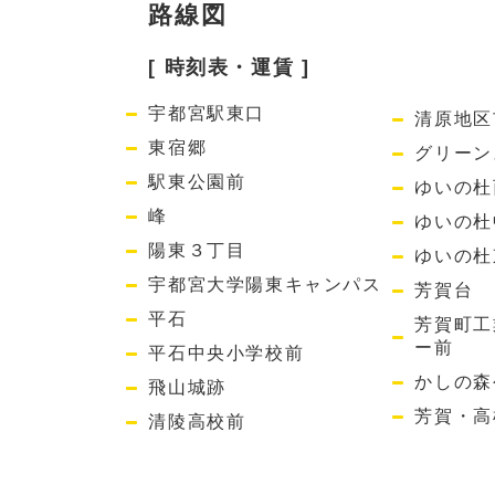
路線図
[ 時刻表・運賃 ]
宇都宮駅東口
清原地区
東宿郷
グリーン
駅東公園前
ゆいの杜
峰
ゆいの杜
陽東３丁目
ゆいの杜
宇都宮大学陽東キャンパス
芳賀台
平石
芳賀町工
ー前
平石中央小学校前
かしの森
飛山城跡
芳賀・高
清陵高校前