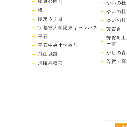
駅東公園前
ゆいの杜
峰
ゆいの杜
陽東３丁目
ゆいの杜
宇都宮大学陽東キャンパス
芳賀台
平石
芳賀町工
ー前
平石中央小学校前
かしの森
飛山城跡
芳賀・高
清陵高校前