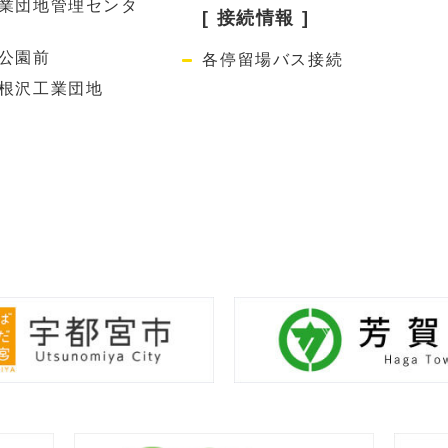
業団地管理センタ
[ 接続情報 ]
公園前
各停留場バス接続
根沢工業団地