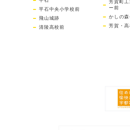
平石
芳賀町工
ー前
平石中央小学校前
かしの森
飛山城跡
芳賀・高
清陵高校前