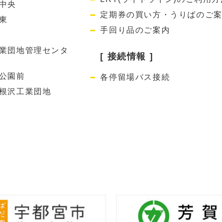
中央
定期券の買い方・うりばのご
東
手回り品のご案内
業団地管理センタ
[ 接続情報 ]
公園前
各停留場バス接続
根沢工業団地