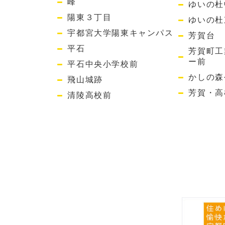
峰
ゆいの杜
陽東３丁目
ゆいの杜
宇都宮大学陽東キャンパス
芳賀台
平石
芳賀町工
ー前
平石中央小学校前
かしの森
飛山城跡
芳賀・高
清陵高校前