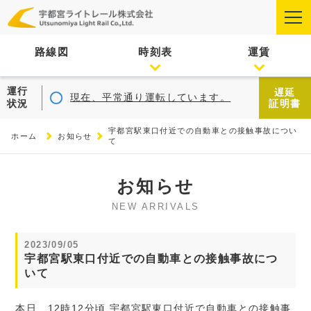
路線図
時刻表
運賃
運行
遅延
現在、平常通り運転しています。
状況
証明書
宇都宮駅東口付近での自動車との接触事故につい
ホーム
お知らせ
て
お知らせ
NEW ARRIVALS
2023/09/05
宇都宮駅東口付近での自動車との接触事故につ
いて
本日、12時12分頃 宇都宮駅東口付近で自動車との接触事