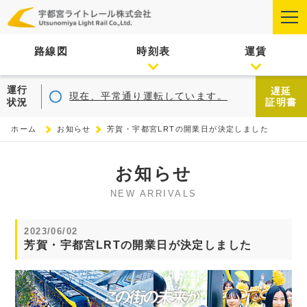
路線図
時刻表
運賃
運行
遅延
現在、平常通り運転しています。
状況
証明書
ホーム
お知らせ
芳賀・宇都宮LRTの開業日が決定しました
お知らせ
NEW ARRIVALS
2023/06/02
芳賀・宇都宮LRTの開業日が決定しました