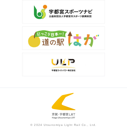
© 2024 Utsunomiya Light Rail Co., Ltd.