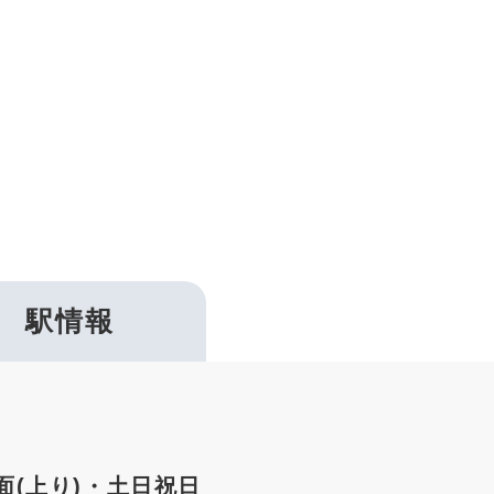
k
駅情報
面(上り)・土日祝日