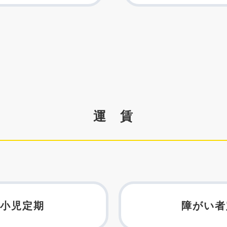
運 賃
小児定期
障がい者