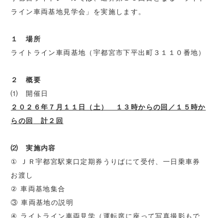
ライン車両基地見学会」を実施します。
１ 場所
ライトライン車両基地（宇都宮市下平出町３１１０番地）
２ 概要
⑴ 開催日
２０２６年７月１１日（土） １３時からの回／１５時か
らの回
計２回
⑵ 実施内容
① ＪＲ宇都宮駅東口定期券うりばにて受付、一日乗車券
お渡し
② 車両基地集合
③ 車両基地の説明
④ ライトライン車両見学（運転席に座って写真撮影もで