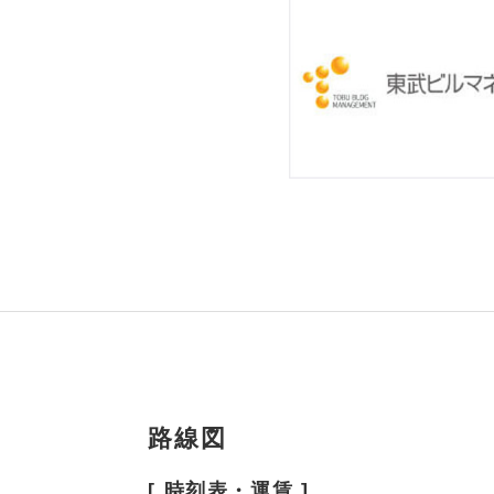
路線図
[ 時刻表・運賃 ]