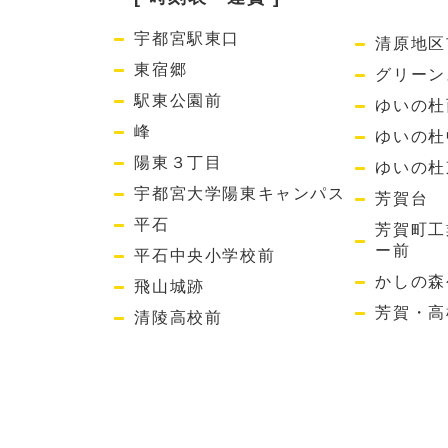
宇都宮駅東口
清原地区
東宿郷
グリーン
駅東公園前
ゆいの杜
峰
ゆいの杜
陽東３丁目
ゆいの杜
宇都宮大学陽東キャンパス
芳賀台
平石
芳賀町工
ー前
平石中央小学校前
かしの森
飛山城跡
芳賀・高
清陵高校前