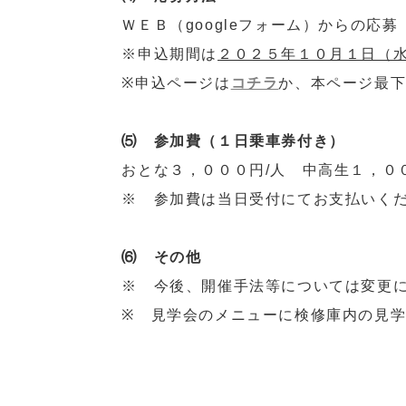
ＷＥＢ（googleフォーム）からの応募
※申込期間は
２０２５年１０月１日（水
※申込ページは
コチラ
か、本ページ最
⑸ 参加費（１日乗車券付き）
おとな３，０００円/人 中高生１，０
※ 参加費は当日受付にてお支払いく
⑹ その他
※ 今後、開催手法等については変更
※ 見学会のメニューに検修庫内の見