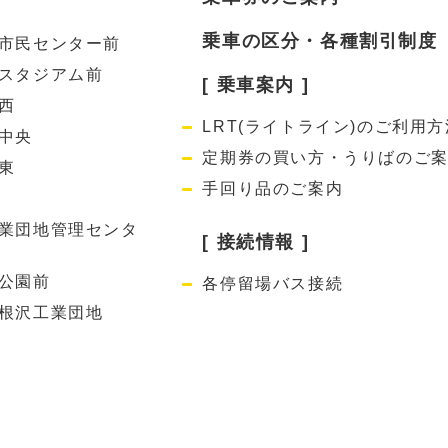
乗車の区分・各種割引制度
市民センター前
スタジアム前
[ 乗車案内 ]
西
LRT(ライトライン)のご利用方
中央
定期券の買い方・うりばのご
東
手回り品のご案内
業団地管理センタ
[ 接続情報 ]
公園前
各停留場バス接続
根沢工業団地