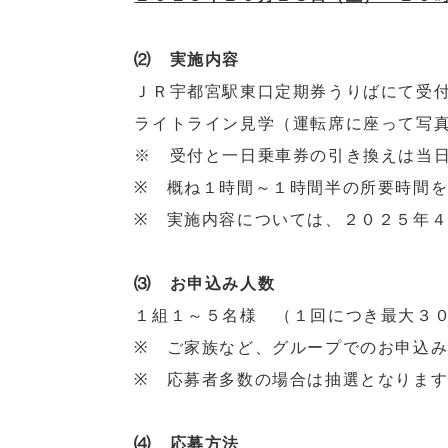
⑵ 実施内容
ＪＲ宇都宮駅東口定期券うりばにて受
ライトライン見学（運転席に座って写
※ 受付と一日乗車券の引き換えは当
※ 概ね１時間～１時間半の所要時間
※ 実施内容については、２０２５年
⑶ お申込み人数
１組１～５名様 （１回につき最大３
※ ご家族など、グループでのお申込
※ 応募者多数の場合は抽選となりま
⑷ 応募方法